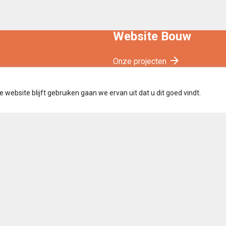
Website Bouw
arrow_forward
Onze projecten
arrow_forward
Grafisch ontwerpen
website blijft gebruiken gaan we ervan uit dat u dit goed vindt.
arrow_forward
Technisch realiseren
arrow_forward
Wordpress CMS
ies- en privacybeleid
Copyright © 2006 - 2026 Nieuw On