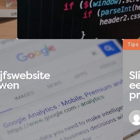
Tips
Recent
jfswebsite
S
uwen
ee
p