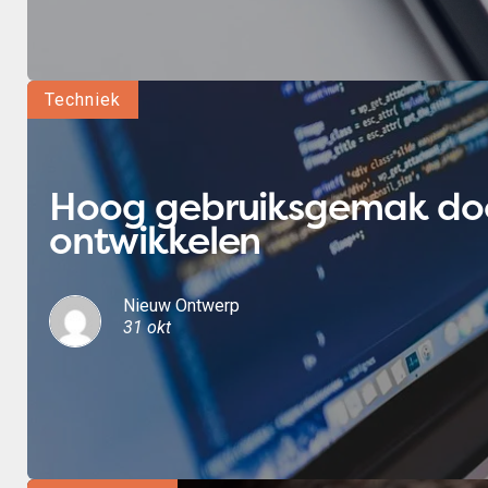
Techniek
Hoog gebruiksgemak door
ontwikkelen
Nieuw Ontwerp
31 okt