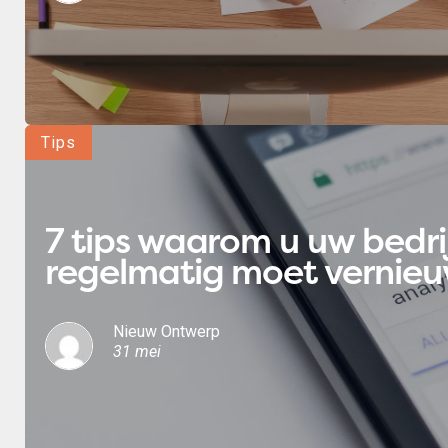
Tips
7 tips waarom u uw bedri
regelmatig moet vernie
Nieuw Ontwerp
31 mei