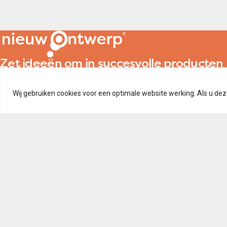
Zet ideeën om in succesvolle producten
Creatief en innovatief sinds 2006
Wij gebruiken cookies voor een optimale website werking. Als u deze 
Beyerinckweg 17B
4251 LP Werkendam
0183 820 333
info@nieuwontwerp.com
Cook