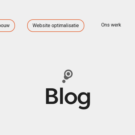
Ons werk
bouw
Website optimalisatie
Website bouw
R
Website optimalisatie
Blog
Ons werk
Over ons
Blog
Contact