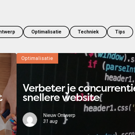
ntwerp
Optimalisatie
Techniek
Tips
Optimalisatie
nt
Verbeter je concurrent
t
snellere website
Nieuw Ontwerp
31 aug