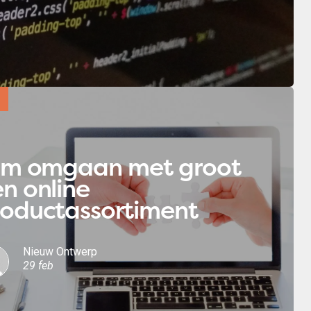
lim omgaan met groot
n online
roductassortiment
Nieuw Ontwerp
29 feb