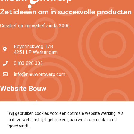
Zet ideeën om in succesvolle producten
Creatief en innovatief sinds 2006
Beyerinckweg 17B
4251 LP Werkendam
0183 820 333
info@nieuwontwerp.com
Website Bouw
arrow_forward
Onze projecten
arrow_forward
Wij gebruiken cookies voor een optimale website werking. Als
Grafisch ontwerpen
u deze website blijft gebruiken gaan we ervan uit dat u dit
arrow_forward
Technisch realiseren
goed vindt.